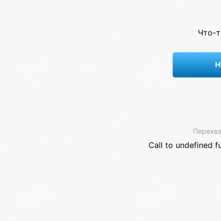
Что-т
Н
Перехва
Call to undefined f