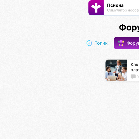
Псиона
Фор
Топик
Фор
Как
пла
0