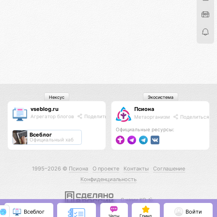
Нексус
Экосистема
vseblog.ru
Псиона
Агрегатор блогов
Поделиться
Метаорганизм
Поделиться
Официальные ресурсы:
Всеблог
Официальный хаб
1995–2026 ©
Псиона
О проекте
Контакты
Соглашение
Конфиденциальность
С нами КО 🕉️
Всеблог
Войти
Чаты
Гринд