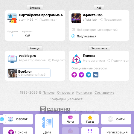
Витрина
Хаб
Партнёрская программа Афиста Лаб
Афиста Лаб
atom1469
Поделиться
afista_lab
Поделиться
Лаборатория мероприятий
Продукты
Управляет
4
Хаб
Подписаться
Нексус
Экосистема
vseblog.ru
Псиона
Агрегатор блогов
Поделиться
Метаорганизм
Поделиться
Официальные ресурсы:
Всеблог
Официальный хаб
1995–2026 ©
Псиона
О проекте
Контакты
Соглашение
Конфиденциальность
С нами КО 🕉️
Всеблог
Войти
Чаты
Гринд
Псиона
Регистрация
Дела