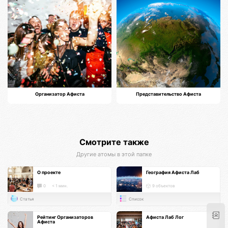
Организатор Афиста
Представительство Афиста
Смотрите также
Другие атомы в этой папке
О проекте
География Афиста Лаб
0
< 1 мин.
9 объектов
Статья
Список
Рейтинг Организаторов
Афиста Лаб Лог
Афиста