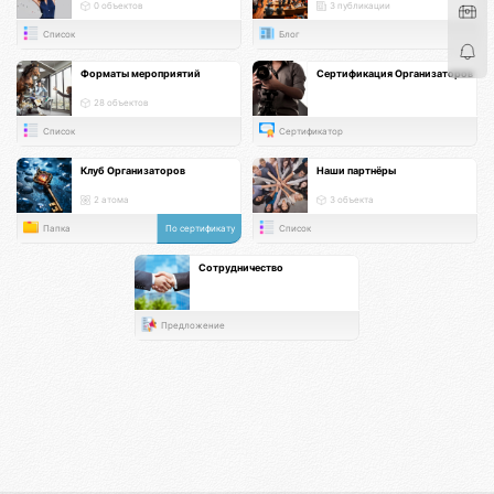
0 объектов
3 публикации
Список
Блог
Форматы мероприятий
Сертификация Организаторов
28 объектов
Список
Сертификатор
Клуб Организаторов
Наши партнёры
2 атома
3 объекта
Папка
По сертификату
Список
Сотрудничество
Предложение