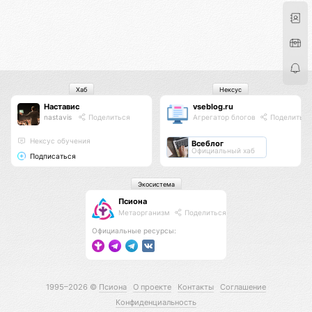
Хаб
Нексус
Наставис
vseblog.ru
nastavis
Поделиться
Агрегатор блогов
Поделиться
Нексус обучения
Всеблог
Официальный хаб
Подписаться
Экосистема
Псиона
Метаорганизм
Поделиться
Официальные ресурсы:
1995–2026 ©
Псиона
О проекте
Контакты
Соглашение
Конфиденциальность