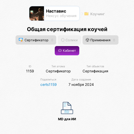
Наставис
Коучинг
Нексус обучения
Общая сертификация коучей
Сертификатор
0
Солики
Применения
0
Кабинет
ID
Тип атома
Тип объектов
1159
Сертификатор
Сертификация
Поделиться
Дата создания
certs1159
7 ноября 2024
MD для ИИ