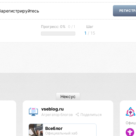
Зарегистрируйтесь
РЕГИСТ
Прогресс: 0%
0 / 1
Шаг
1
/ 15
Нексус
vseblog.ru
Агрегатор блогов
Поделиться
Офиц
Всеблог
Официальный хаб