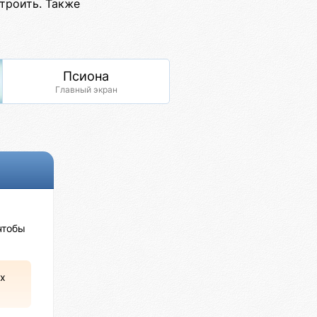
троить. Также
Псиона
Главный экран
чтобы
х