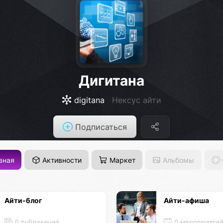
Дигитана
digitana
Нексус айти
Подписаться
вная
Активности
Маркет
Альбомы
Айти-блог
Айти-афиша
0 публикаций
0 мероприяти