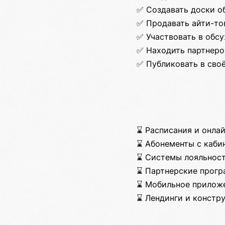
✅ Создавать доски о
✅ Продавать айти-тов
✅ Участвовать в обс
✅ Находить партнеро
✅ Публиковать в сво
⌛ Расписания и онлай
⌛ Абонементы с каби
⌛ Системы лояльнос
⌛ Партнерские прог
⌛ Мобильное прилож
⌛ Лендинги и констр