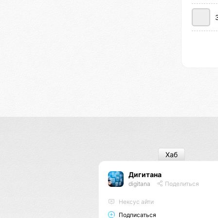
Хаб
Дигитана
digitana
Поделиться
Нексус айти
Подписаться