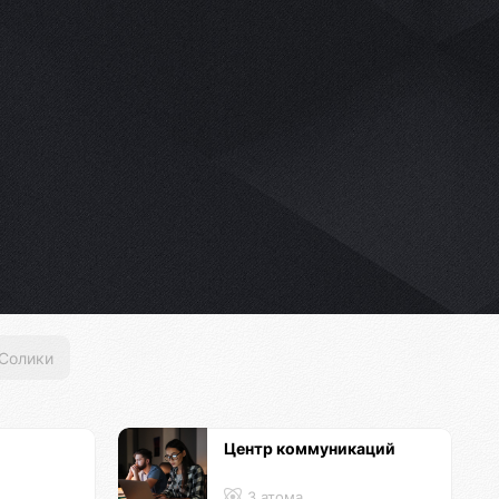
Солики
Центр коммуникаций
й
3 атома