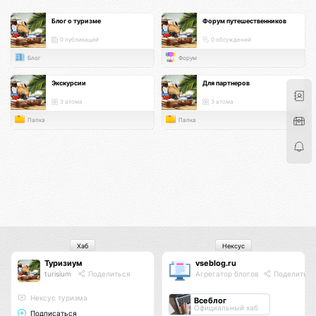
Блог о туризме
Форум путешественников
0 публикаций
0 обсуждений
Блог
Форум
Экскурсии
Для партнеров
3 атома
3 атома
Папка
Папка
Хаб
Нексус
Туризиум
vseblog.ru
turisium
Поделиться
Агрегатор блогов
Поделиться
Нексус туризма
Всеблог
Официальный хаб
Подписаться