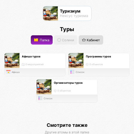
Туризиум
Нексус туризма
Туры
Папка
Солики
Кабинет
Афиша туров
Программы туров
0 мероприятий
0 объектов
Афиша
Список
Организаторы туров
0 объектов
Список
Смотрите также
Другие атомы в этой папке