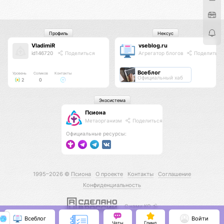
Профиль
Нексус
VladimiR
vseblog.ru
id146720
Поделиться
Агрегатор блогов
Поделиться
Всеблог
Уровень
Соликов
Контакты
Официальный хаб
2
0
Экосистема
Псиона
Метаорганизм
Поделиться
Официальные ресурсы:
1995–2026 ©
Псиона
О проекте
Контакты
Соглашение
Конфиденциальность
С нами КО 🕉️
Всеблог
Войти
Чаты
Гринд