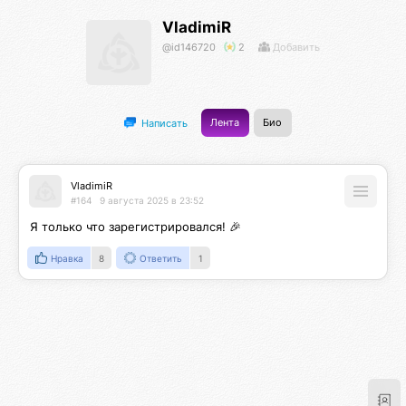
VladimiR
@id146720
2
Добавить
Лента
Био
Написать
VladimiR
#164
9 августа 2025 в 23:52
Я только что зарегистрировался! 🎉
Нравка
8
Ответить
1