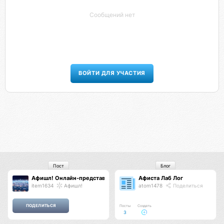
Сообщений нет
ВОЙТИ ДЛЯ УЧАСТИЯ
Пост
Блог
Афишл! Онлайн-представительство Афиста Лаб
Афиста Лаб Лог
item1634
Афишл!
atom1478
Поделиться
Посты
Создать
3