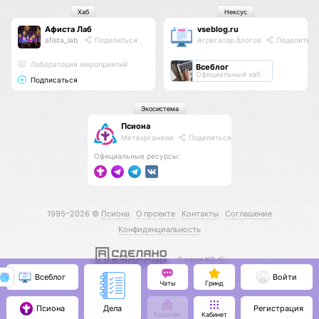
Хаб
Нексус
Афиста Лаб
vseblog.ru
afista_lab
Поделиться
Агрегатор блогов
Поделиться
Лаборатория мероприятий
Всеблог
Официальный хаб
Подписаться
Экосистема
Псиона
Метаорганизм
Поделиться
Официальные ресурсы:
1995–2026 ©
Псиона
О проекте
Контакты
Соглашение
Конфиденциальность
С нами КО 🕉️
Всеблог
Войти
Чаты
Гринд
Псиона
Регистрация
Дела
Кошелёк
Кабинет