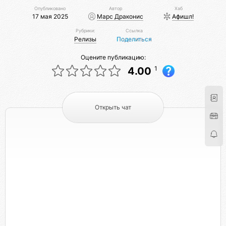
Опубликовано
Автор
Хаб
17 мая 2025
Марс Драконис
Афишл!
Рубрики:
Ссылка
Релизы
Поделиться
Оцените публикацию:
1
4.00
Открыть чат