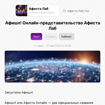
Афиста Лаб
Афиста Лаб Лог
Лаборатория мероприятий
Афишл! Онлайн-представительство Афиста
Лаб
Пост
Солики
Кабинет
< 1 мин.
17 мая 2025 в 13:35
Запустили Афишл!
Афишл! или Афиста Онлайн — два официальных названия