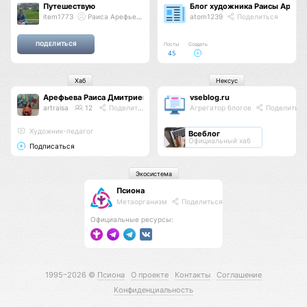
Путешествую
Блог художника Раисы Арефь
item1773
Раиса Арефьева
atom1239
Поделиться
Посты
Создать
45
Хаб
Нексус
Арефьева Раиса Дмитриевна
vseblog.ru
artraisa
12
Поделиться
Агрегатор блогов
Поделиться
Художник-педагог
Всеблог
Официальный хаб
Подписаться
Экосистема
Псиона
Метаорганизм
Поделиться
Официальные ресурсы:
1995–2026 ©
Псиона
О проекте
Контакты
Соглашение
Конфиденциальность