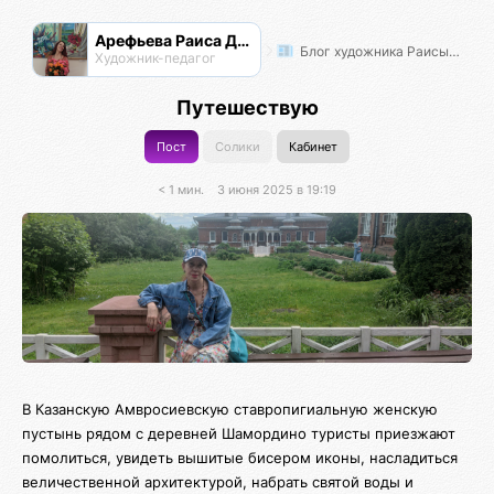
Арефьева Раиса Дмитриевна
Блог художника Раисы Арефьевой
Художник-педагог
Путешествую
Пост
Солики
Кабинет
< 1 мин.
3 июня 2025 в 19:19
В Казанскую Амвросиевскую ставропигиальную женскую
пустынь рядом с деревней Шамордино туристы приезжают
помолиться, увидеть вышитые бисером иконы, насладиться
величественной архитектурой, набрать святой воды и