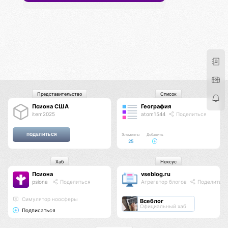
Представительство
Список
Псиона США
География
item2025
atom1544
Поделиться
Элементы
Добавить
25
Хаб
Нексус
Псиона
vseblog.ru
psiona
Поделиться
Агрегатор блогов
Поделиться
Cимулятор ноосферы
Всеблог
Официальный хаб
Подписаться