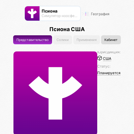
Псиона
География
Cимулятор ноосферы
Псиона США
Представительство
Солики
Применения
Кабинет
Юрисдикция:
США
Статус:
Планируется