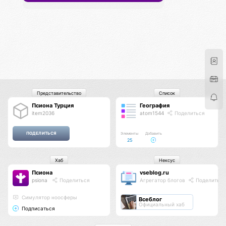
Представительство
Список
Псиона Турция
География
item2036
atom1544
Поделиться
Элементы
Добавить
25
Хаб
Нексус
Псиона
vseblog.ru
psiona
Поделиться
Агрегатор блогов
Поделиться
Cимулятор ноосферы
Всеблог
Официальный хаб
Подписаться