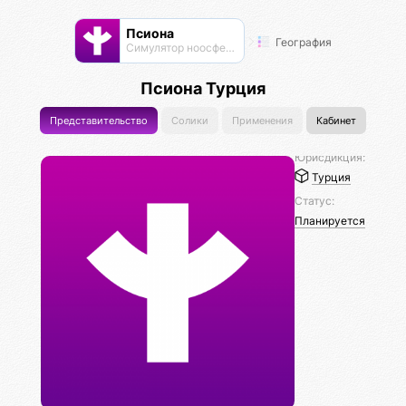
Псиона
География
Cимулятор ноосферы
Псиона Турция
Представительство
Солики
Применения
Кабинет
Юрисдикция:
Турция
Статус:
Планируется