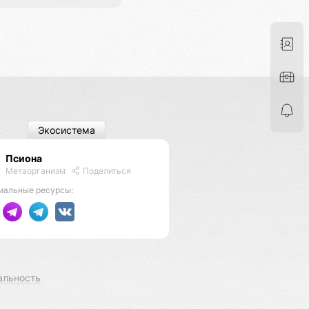
Экосистема
Псиона
Метаорганизм
Поделиться
иальные ресурсы:
альность