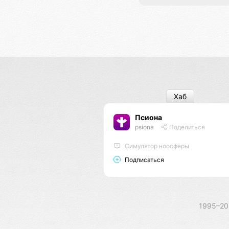
Хаб
Псиона
psiona
Поделиться
Cимулятор ноосферы
Подписаться
1995–2