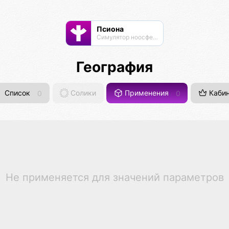
Псиона
Cимулятор ноосферы
География
Список
0
Солики
Применения
0
Кабин
Не применяется для значений параметров