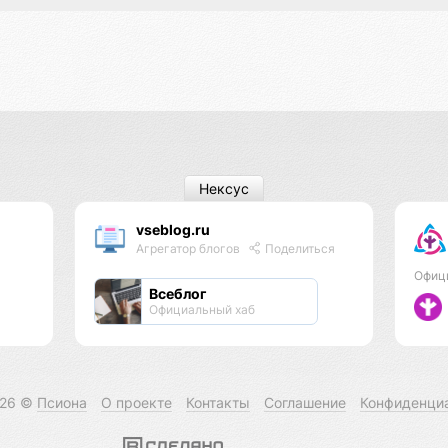
Нексус
vseblog.ru
Агрегатор блогов
Поделиться
Офиц
Всеблог
Официальный хаб
026 ©
Псиона
О проекте
Контакты
Соглашение
Конфиденци