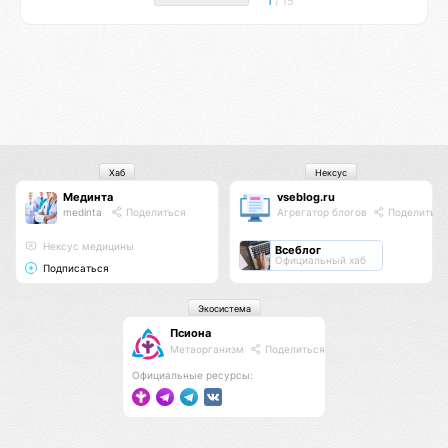
1
/ 15
Хаб
Нексус
Мединта
vseblog.ru
medinta
Поделиться
Агрегатор блогов
Поделиться
Нексус медицины
Всеблог
Официальный хаб
Подписаться
Экосистема
Псиона
Метаорганизм
Поделиться
Официальные ресурсы: