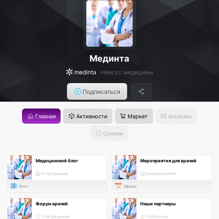
Мединта
medinta
Нексус медицины
Подписаться
Главная
Активности
Маркет
Альбомы
Солики
Медицинский блог
Мероприятия для врачей
0 публикаций
0 мероприятий
Блог
Афиша
Форум врачей
Наши партнеры
0 обсуждений
0 объектов