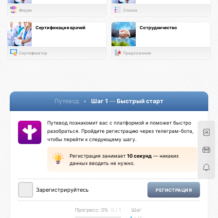
Форум
Список
Сертификация врачей
Сотрудничество
Сертификатор
Предложение
Путевод
•
Шаг 1
—
Быстрый старт
Путевод познакомит вас с платформой и поможет быстро
разобраться. Пройдите регистрацию через телеграм-бота,
чтобы перейти к следующему шагу.
Регистрация занимает
10 секунд
— никаких
данных вводить не нужно.
Зарегистрируйтесь
РЕГИСТРАЦИЯ
Прогресс: 0%
0 / 1
Шаг