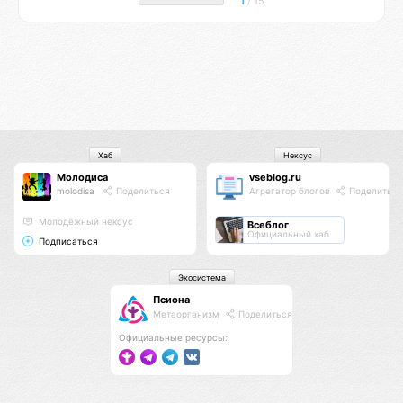
1
/ 15
Хаб
Нексус
Молодиса
vseblog.ru
molodisa
Поделиться
Агрегатор блогов
Поделиться
Молодёжный нексус
Всеблог
Официальный хаб
Подписаться
Экосистема
Псиона
Метаорганизм
Поделиться
Официальные ресурсы: