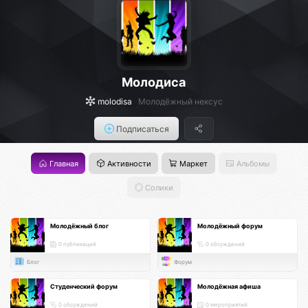
Молодиса
molodisa
Молодёжный нексус
Подписаться
Главная
Активности
Маркет
Альбомы
Солики
Молодёжный блог
Молодёжный форум
0 публикаций
0 обсуждений
Блог
Форум
Студенческий форум
Молодёжная афиша
0 обсуждений
0 мероприятий