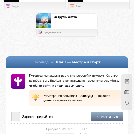
Форум
Афиша
Сотрудничество
Предложение
Путевод
•
Шаг 1
—
Быстрый старт
Путевод познакомит вас с платформой и поможет быстро
разобраться. Пройдите регистрацию через телеграм-бота,
чтобы перейти к следующему шагу.
Регистрация занимает
10 секунд
— никаких
данных вводить не нужно.
Зарегистрируйтесь
РЕГИСТРАЦИЯ
Прогресс: 0%
0 / 1
Шаг