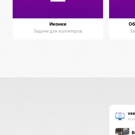
Иконки
Об
Задачи для волонтеров
За
vse
Агр
В