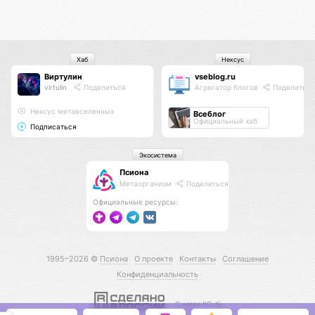
Хаб
Нексус
Виртулин
vseblog.ru
virtulin
Поделиться
Агрегатор блогов
Поделиться
Нексус метавселенных
Всеблог
Официальный хаб
Подписаться
Экосистема
Псиона
Метаорганизм
Поделиться
Официальные ресурсы:
1995–2026 ©
Псиона
О проекте
Контакты
Соглашение
Конфиденциальность
С нами КО 🕉️