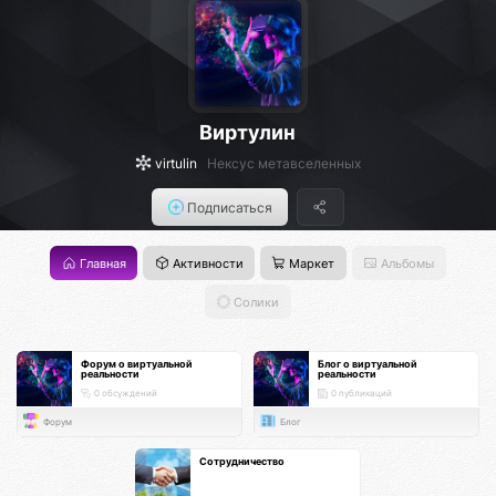
Виртулин
virtulin
Нексус метавселенных
Подписаться
Главная
Активности
Маркет
Альбомы
Солики
Форум о виртуальной
Блог о виртуальной
реальности
реальности
0 обсуждений
0 публикаций
Форум
Блог
Сотрудничество