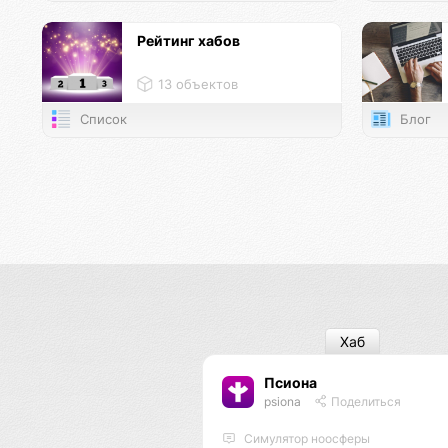
Рейтинг хабов
13 объектов
Список
Блог
Хаб
Псиона
psiona
Поделиться
Cимулятор ноосферы