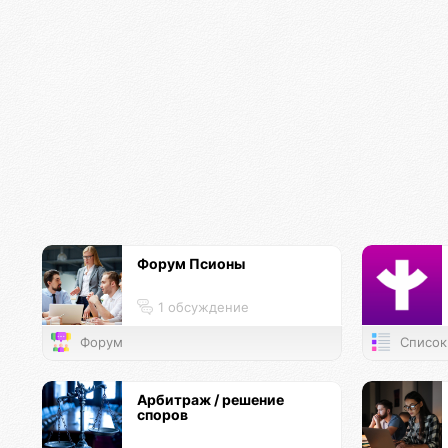
Форум Псионы
1 обсуждение
Форум
Список
Арбитраж / решение
споров