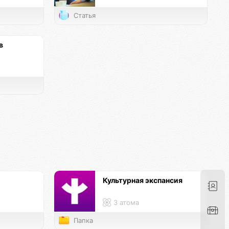
Статья
в
Культурная экспансия
3 атома
Папка