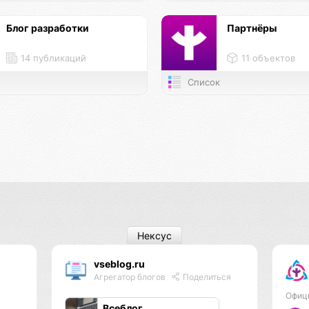
Блог разработки
Партнёры
14 публикаций
11 объектов
Список
Нексус
vseblog.ru
Агрегатор блогов
Поделиться
Офиц
Всеблог