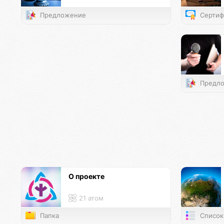
Предложение
Сертиф
Предло
О проекте
21 атом
Папка
Список