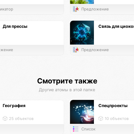
икатор
Предложение
Для прессы
Связь для циоко
жение
Предложение
Смотрите также
Другие атомы в этой папке
География
Спецпроекты
25 объектов
10 объектов
Список