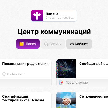
Псиона
Cимулятор ноосферы
Центр коммуникаций
Папка
Солики
Кабинет
Пожелания и предложения
Сообщить об о
0 объектов
Предложение
Сертификация
Сотрудничество
тестировщиков Псионы